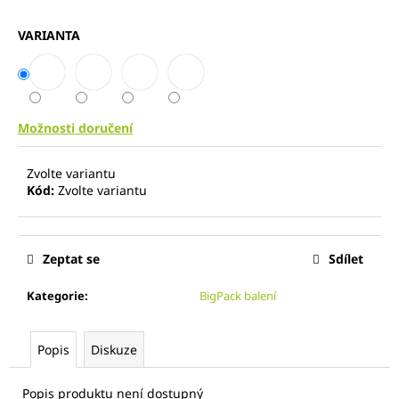
a
VARIANTA
j
í
t
?
Možnosti doručení
Zvolte variantu
Kód:
Zvolte variantu
HLEDAT
Zeptat se
Sdílet
D
Kategorie
:
BigPack balení
o
p
o
Popis
Diskuze
r
u
Popis produktu není dostupný