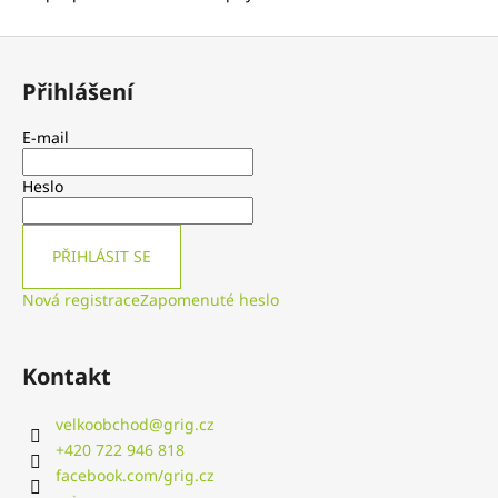
č
u
Z
j
á
e
Přihlášení
m
p
e
a
E-mail
t
15
í
Heslo
KS
-
KŘUPAVÍ
CVRČCI
PŘIHLÁSIT SE
CHILLI
&
Nová registrace
Zapomenuté heslo
LIME
13
G
Kontakt
velkoobchod
@
grig.cz
+420 722 946 818
facebook.com/grig.cz