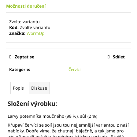
č
Možnosti doručení
u
j
e
Zvolte variantu
m
Kód:
Zvolte variantu
Značka:
WormUp
e
15
KS
Zeptat se
Sdílet
-
SUŠENÍ
ČERVÍCI
Kategorie
:
Červíci
SŮL
13
G
Popis
Diskuze
Složení výrobku:
Larvy potemníka moučného (98 %), sůl (2 %)
Křupaví červíci se solí jsou tou nejjemnější variantou z naší
nabídky. Dobře víme, že chutnají báječně, a tak jsme pro
vás připravili právě tuto minimalistickou variantu. Skvělá