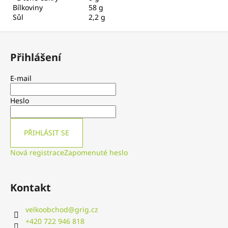
Bílkoviny
58 g
Sůl
2,2 g
Z
á
Přihlášení
p
a
E-mail
t
í
Heslo
PŘIHLÁSIT SE
Nová registrace
Zapomenuté heslo
Kontakt
velkoobchod
@
grig.cz
+420 722 946 818