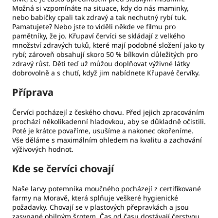
Možná si vzpomínáte na situace, kdy do nás maminky,
nebo babičky cpali tak zdravý a tak nechutný rybí tuk.
Pamatujete? Nebo jste to viděli někde ve filmu pro
pamětníky, že jo. Křupaví červíci se skládají z velkého
množství zdravých tuků, které mají podobné složení jako ty
rybí; zároveň obsahují skoro 50 % bílkovin důležitých pro
zdravý růst. Děti teď už můžou doplňovat výživné látky
dobrovolně a s chutí, když jim nabídnete Křupavé červíky.
Příprava
Červíci pocházejí z českého chovu. Před jejich zpracováním
prochází několikadenní hladovkou, aby se důkladně očistili.
Poté je krátce povaříme, usušíme a nakonec okořeníme.
Vše děláme s maximálním ohledem na kvalitu a zachování
výživových hodnot.
Kde se červíci chovají
Naše larvy potemníka moučného pocházejí z certifikované
farmy na Moravě, která splňuje veškeré hygienické
požadavky. Chovají se v plastových přepravkách a jsou
zasypané obilným šrotem. Čas od času dostávají čerstvou