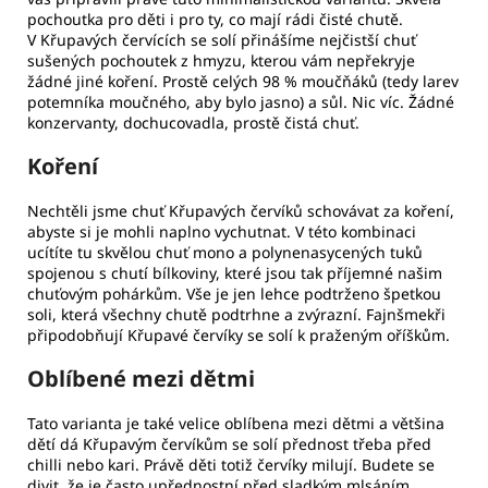
pochoutka pro děti i pro ty, co mají rádi čisté chutě.
V Křupavých červících se solí přinášíme nejčistší chuť
sušených pochoutek z hmyzu, kterou vám nepřekryje
žádné jiné koření. Prostě celých 98 % moučňáků (tedy larev
potemníka moučného, aby bylo jasno) a sůl. Nic víc. Žádné
konzervanty, dochucovadla, prostě čistá chuť.
Koření
Nechtěli jsme chuť Křupavých červíků schovávat za koření,
abyste si je mohli naplno vychutnat. V této kombinaci
ucítíte tu skvělou chuť mono a polynenasycených tuků
spojenou s chutí bílkoviny, které jsou tak příjemné našim
chuťovým pohárkům. Vše je jen lehce podtrženo špetkou
soli, která všechny chutě podtrhne a zvýrazní. Fajnšmekři
připodobňují Křupavé červíky se solí k praženým oříškům.
Oblíbené mezi dětmi
Tato varianta je také velice oblíbena mezi dětmi a většina
dětí dá Křupavým červíkům se solí přednost třeba před
chilli nebo kari. Právě děti totiž červíky milují. Budete se
divit, že je často upřednostní před sladkým mlsáním.