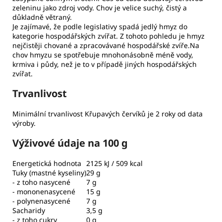
zeleninu jako zdroj vody. Chov je velice suchý, čistý a
důkladně větraný.
Je zajímavé, že podle legislativy spadá jedlý hmyz do
kategorie hospodářských zvířat. Z tohoto pohledu je hmyz
nejčistěji chované a zpracovávané hospodářské zvíře.Na
chov hmyzu se spotřebuje mnohonásobně méně vody,
krmiva i půdy, než je to v případě jiných hospodářských
zvířat.
Trvanlivost
Minimální trvanlivost Křupavých červíků je 2 roky od data
výroby.
Výživové údaje na 100 g
Energetická hodnota
2125 kJ / 509 kcal
Tuky (mastné kyseliny)
29 g
- z toho nasycené
7 g
- mononenasycené
15 g
- polynenasycené
7 g
Sacharidy
3,5 g
- z toho cukry
0 g