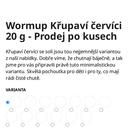
a
j
í
Wormup Křupaví červíci
t
20 g - Prodej po kusech
?
Křupaví červíci se solí jsou tou nejjemnější variantou
z naší nabídky. Dobře víme, že chutnají báječně, a tak
jsme pro vás připravili právě tuto minimalistickou
HLEDAT
variantu. Skvělá pochoutka pro děti i pro ty, co mají
rádi čisté chutě.
VARIANTA
D
o
p
o
r
u