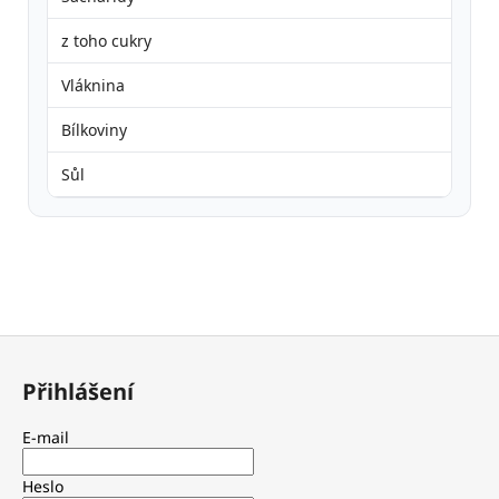
z toho cukry
Vláknina
Bílkoviny
Sůl
Z
á
Přihlášení
p
a
E-mail
t
í
Heslo