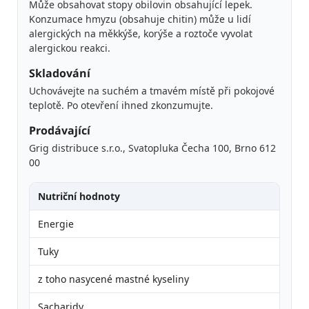
Může obsahovat stopy obilovin obsahující lepek.
Konzumace hmyzu (obsahuje chitin) může u lidí
alergických na měkkýše, korýše a roztoče vyvolat
alergickou reakci.
Skladování
Uchovávejte na suchém a tmavém místě při pokojové
teplotě. Po otevření ihned zkonzumujte.
Prodávající
Grig distribuce s.r.o., Svatopluka Čecha 100, Brno 612
00
Nutriční hodnoty
Energie
Tuky
z toho nasycené mastné kyseliny
Sacharidy