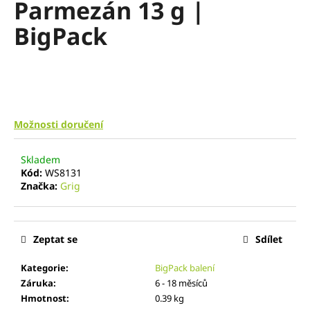
Parmezán 13 g |
a
BigPack
j
í
t
?
Možnosti doručení
Skladem
HLEDAT
Kód:
WS8131
Značka:
Grig
D
o
Zeptat se
Sdílet
p
o
Kategorie
:
BigPack balení
r
Záruka
:
6 - 18 měsíců
u
Hmotnost
:
0.39 kg