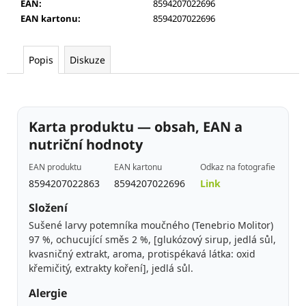
č
EAN
:
8594207022696
u
EAN kartonu
:
8594207022696
j
e
Popis
Diskuze
m
e
15
KS
Karta produktu — obsah, EAN a
-
KŘUPAVÍ
nutriční hodnoty
CVRČCI
CHILLI
EAN produktu
EAN kartonu
Odkaz na fotografie
&
8594207022863
8594207022696
Link
LIME
13
Složení
G
Sušené larvy potemníka moučného (Tenebrio Molitor)
97 %, ochucující směs 2 %, [glukózový sirup, jedlá sůl,
kvasničný extrakt, aroma, protispékavá látka: oxid
křemičitý, extrakty koření], jedlá sůl.
Alergie