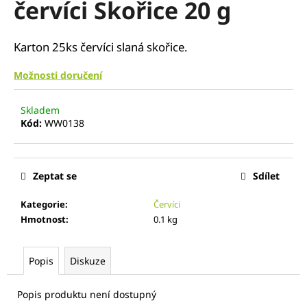
červíci Skořice 20 g
a
j
Karton 25ks červíci slaná skořice.
í
t
Možnosti doručení
?
Skladem
Kód:
WW0138
HLEDAT
Zeptat se
Sdílet
Kategorie
:
Červíci
D
Hmotnost
:
0.1 kg
o
p
Popis
Diskuze
o
r
u
Popis produktu není dostupný