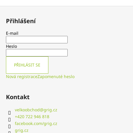
č
u
Z
j
á
e
Přihlášení
p
m
a
e
E-mail
t
GRIG
í
Heslo
SUŠENÉ
KOBYLKY
8
PŘIHLÁSIT SE
G
-
PRODEJ
Nová registrace
Zapomenuté heslo
PO
KUSECH
Kontakt
velkoobchod
@
grig.cz
+420 722 946 818
facebook.com/grig.cz
grig.cz