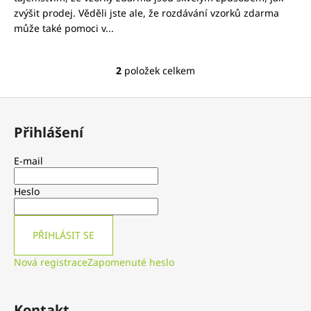
č
zvýšit prodej. Věděli jste ale, že rozdávání vzorků zdarma
u
může také pomoci v...
j
e
m
2
položek celkem
O
e
v
Z
l
15
KS
á
á
-
Přihlášení
d
p
SUŠENÍ
a
ČERVÍCI
a
E-mail
PARMEZÁN
c
t
13
í
G
í
Heslo
p
r
v
PŘIHLÁSIT SE
k
y
Nová registrace
Zapomenuté heslo
v
ý
p
Kontakt