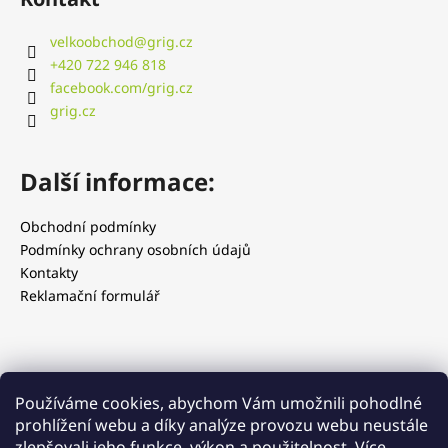
i
s
velkoobchod
@
grig.cz
u
+420 722 946 818
facebook.com/grig.cz
grig.cz
Další informace:
Obchodní podmínky
Podmínky ochrany osobních údajů
Kontakty
Reklamační formulář
Používáme cookies, abychom Vám umožnili pohodlné
prohlížení webu a díky analýze provozu webu neustále
zlepšovali jeho funkce, výkon a použitelnost.
Více