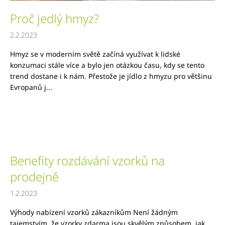
a
Proč jedlý hmyz?
j
2.2.2023
í
t
Hmyz se v moderním světě začíná využívat k lidské
?
konzumaci stále více a bylo jen otázkou času, kdy se tento
trend dostane i k nám. Přestože je jídlo z hmyzu pro většinu
Evropanů j...
HLEDAT
Benefity rozdávání vzorků na
D
o
prodejně
p
o
1.2.2023
r
Výhody nabízení vzorků zákazníkům Není žádným
u
tajemstvím, že vzorky zdarma jsou skvělým způsobem, jak