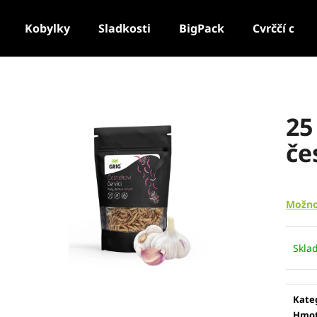
Kobylky
Sladkosti
BigPack
Cvrččí chip
Co potřebujete najít?
25
HLEDAT
če
Doporučujeme
Možno
WORMUP KŘUPAVÍ ČERVÍCI 20 G -
KŘUPAVÍ ČERVÍC
PRODEJ PO KUSECH
Skla
Kate
Hmot