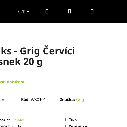
Hledat
Přihlášení
Nákupní
sy
Kontakty
CZK
košík
 ks - Grig Červíci
snek 20 g
sti doručení
Následující
I 1 KG
dem
Kód:
WS0101
Značka:
Grig
Tisk
gorie
:
Červíci
nost
:
0.5 kg
Zeptat se